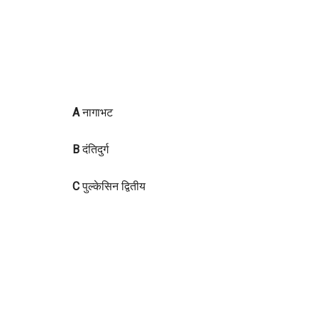
A
नागाभट
B
दंतिदुर्ग
C
पुल्केसिन द्वितीय