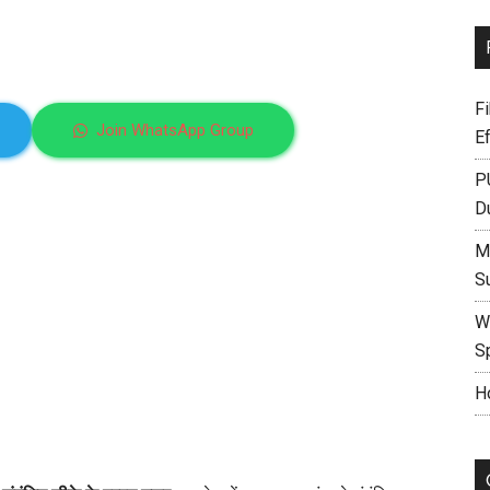
F
Join WhatsApp Group
E
P
D
M
S
W
S
H