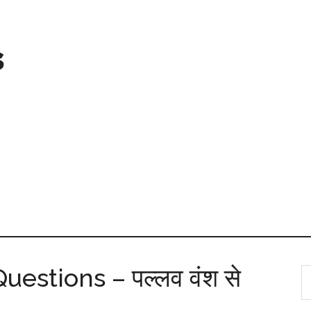
s
estions – पल्लव वंश से