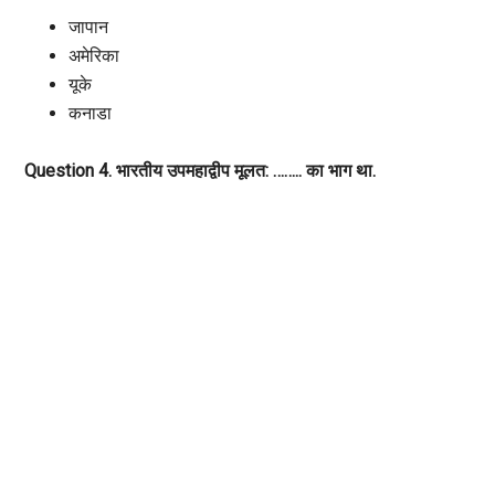
जापान
अमेरिका
यूके
कनाडा
Question 4. भारतीय उपमहाद्वीप मूलत: …….. का भाग था.