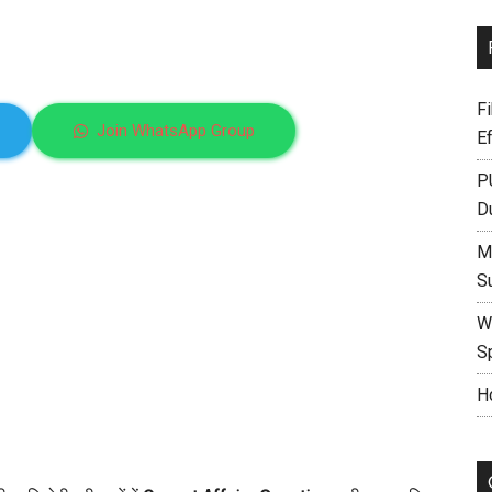
F
Join WhatsApp Group
E
P
D
M
S
W
S
H