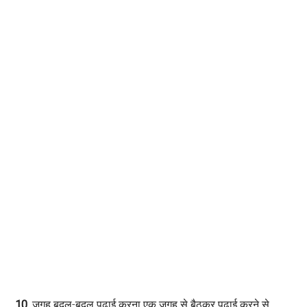
10.
जगह बदल-बदल पढ़ाई करना एक जगह से बैठकर पढ़ाई करने से