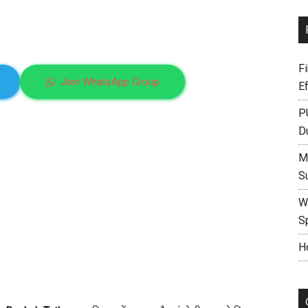
F
Join WhatsApp Group
E
P
D
M
S
W
S
H