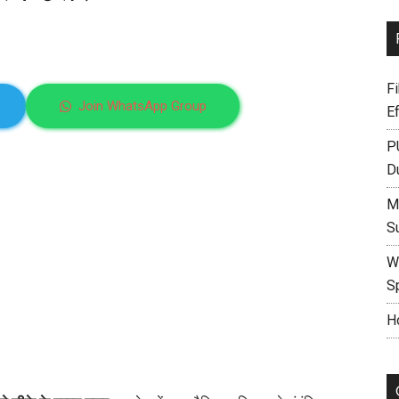
F
Join WhatsApp Group
E
P
D
M
S
W
S
H