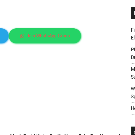
F
Join WhatsApp Group
E
P
D
M
S
W
S
H