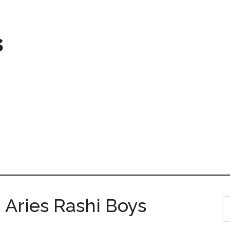
s
म – Aries Rashi Boys