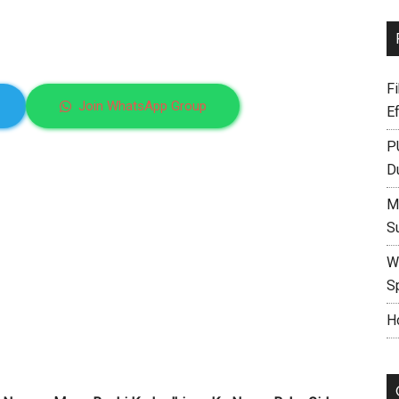
F
Join WhatsApp Group
E
P
D
M
S
W
S
H