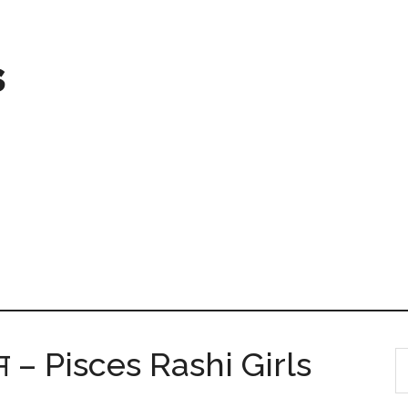
s
नाम – Pisces Rashi Girls