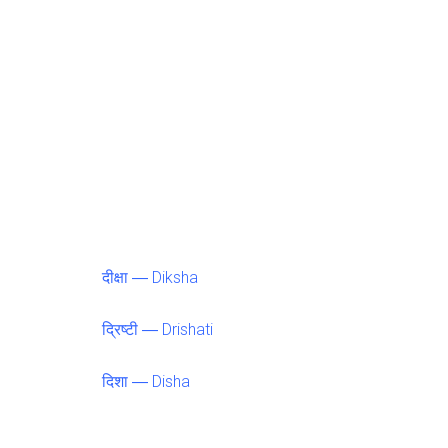
दीक्षा ― Diksha
द्रिष्टी ― Drishati
दिशा ― Disha