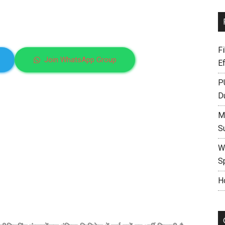
F
Join WhatsApp Group
E
P
D
M
S
W
S
H