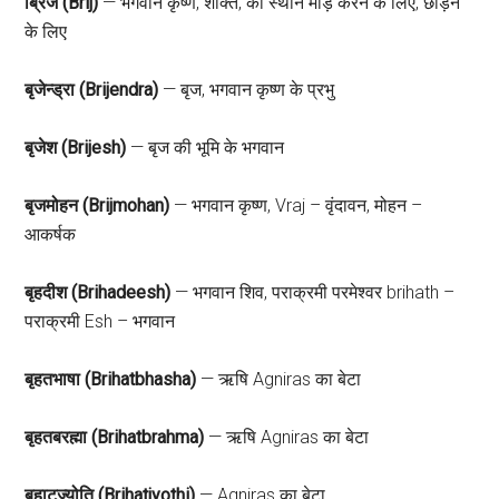
ब्रिज (Brij)
— भगवान कृष्ण, शक्ति, का स्थान मोड़ करने के लिए, छोड़ने
के लिए
बृजेन्ड्रा (Brijendra)
— बृज, भगवान कृष्ण के प्रभु
बृजेश (Brijesh)
— बृज की भूमि के भगवान
बृजमोहन (Brijmohan)
— भगवान कृष्ण, Vraj – वृंदावन, मोहन –
आकर्षक
बृहदीश (Brihadeesh)
— भगवान शिव, पराक्रमी परमेश्वर brihath –
पराक्रमी Esh – भगवान
बृहतभाषा (Brihatbhasha)
— ऋषि Agniras का बेटा
बृहतबरह्मा (Brihatbrahma)
— ऋषि Agniras का बेटा
बृहाटज्योति (Brihatjyothi)
— Agniras का बेटा