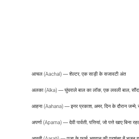
आचल (Aachal) ― शेल्टर, एक साड़ी के सजावटी अंत
अलका (Alka) ― घुंघराले बाल का लॉक, एक लवली बाल, सौंद
आहना (Aahana) ― इनर प्रकाश, अमर, दिन के दौरान जन्मे, सूर्
अपर्णा (Aparna) ― देवी पार्वती, पत्तियां, जो पत्ते खाए बिना रहती ह
आरती (Aarati) ― पूजा के फार्म, भगवान की प्रशंसा में भजन 